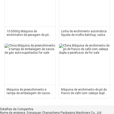
10-5000g Máquina de
Linha de enchimento automática
enchimento de pesagem de pó
líquida de molho ketchup, salsa
espirais de alimentação
de chili e suco
Máquina de preenchimento e
Máquina de enchimento de pó de
tampa de embalagem de sacos
frasco de café com cabeça dupla
de gás auto-suportados
e parafusos de
Detalhes da Companhia
Nome da empresa:
Dongguan Changsheng Packaging Machinery Co., Ltd