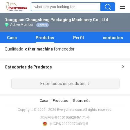
Dongguan Changsheng Packaging Machinery Co., Ltd
Active Member
2 Years
Casa
Produtos
Perfil
contactos
Qualidade
other machine
fornecedor
Categorias de Produtos
Exibir todos os produtos
Casa
Produtos
Sobre nós
Copyright © 2009 - 2026 Everychina.com.All rights reserved.
京公网安备11010502046171号
京ICP备2020037340号-5